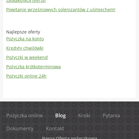
zaskakującą ofertą!
Powitanie wrześniowych solenizantów z uśmiechem!
Najlepsze oferty
Pożyczka na konto
Kredyty chwilówki
Pożyczki w weekend
Pożyczka krótkoterminowa
Pożyczki online 24h
Pożyczka online
Blog
Kroki
Pytania
Dokumenty
Kontakt
Nasza Oferta pożyczkowa