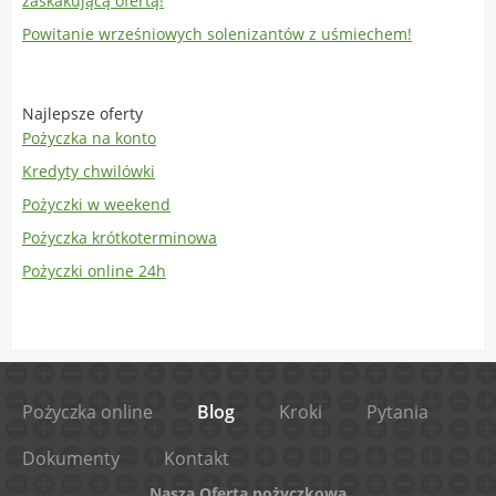
zaskakującą ofertą!
Powitanie wrześniowych solenizantów z uśmiechem!
Najlepsze oferty
Pożyczka na konto
Kredyty chwilówki
Pożyczki w weekend
Pożyczka krótkoterminowa
Pożyczki online 24h
Pożyczka online
Blog
Kroki
Pytania
Dokumenty
Kontakt
Nasza Oferta pożyczkowa