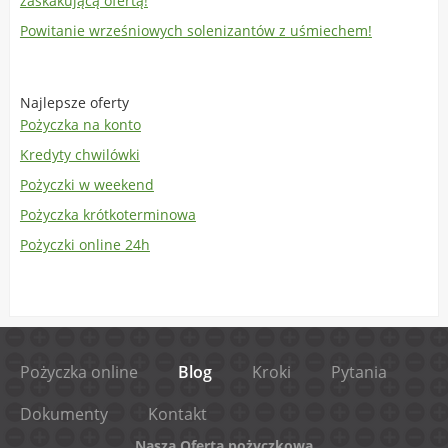
zaskakującą ofertą!
Powitanie wrześniowych solenizantów z uśmiechem!
Najlepsze oferty
Pożyczka na konto
Kredyty chwilówki
Pożyczki w weekend
Pożyczka krótkoterminowa
Pożyczki online 24h
Pożyczka online
Blog
Kroki
Pytania
Dokumenty
Kontakt
Nasza Oferta pożyczkowa