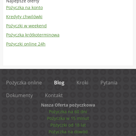
Najlepsze oferty
Pożyczka na konto
Kredyty chwilówki
Pożyczki w weekend
Pożyczka krótkoterminowa
Pożyczki online 24h
Pożyczka online
Blog
Kroki
Pytania
Dokumenty
Kontakt
Nasza Oferta pożyczkowa
Pożyczka na 60 dni
Pożyczka w 15 minut
Pożyczki od 18 lat
Pożyczka na dowód