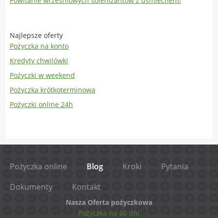
Powitanie wrześniowych solenizantów z uśmiechem!
Najlepsze oferty
Pożyczka na konto
Kredyty chwilówki
Pożyczki w weekend
Pożyczka krótkoterminowa
Pożyczki online 24h
Pożyczka online
Blog
Kroki
Pytania
Dokumenty
Kontakt
Nasza Oferta pożyczkowa
Pożyczka na 60 dni