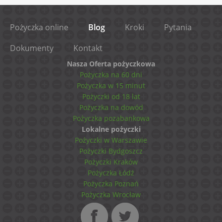
Pożyczka online
Blog
Kroki
Pytania
Dokumenty
Kontakt
Nasza Oferta pożyczkowa
Pożyczka na 60 dni
Pożyczka w 15 minut
Pożyczki od 18 lat
Pożyczka na dowód
Pożyczka pozabankowa
Lokalne pożyczki
Pożyczki w Warszawie
Pożyczki Bydgoszcz
Pożyczki Kraków
Pożyczka Łódź
Pożyczka Poznań
Pożyczka Wrocław