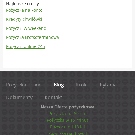
Najlepsze oferty
Pożyczka na konto
Kredyty chwilówki
Pożyczki w weekend
Pożyczka krótkoterminowa
Pożyczki online 24h
Pożyczka online
Blog
Kroki
Pytania
Dokumenty
Kontakt
Nasza Oferta pożyczkowa
Pożyczka na 60 dni
Pożyczka w 15 minut
Pożyczki od 18 lat
Pożyczka na dowód