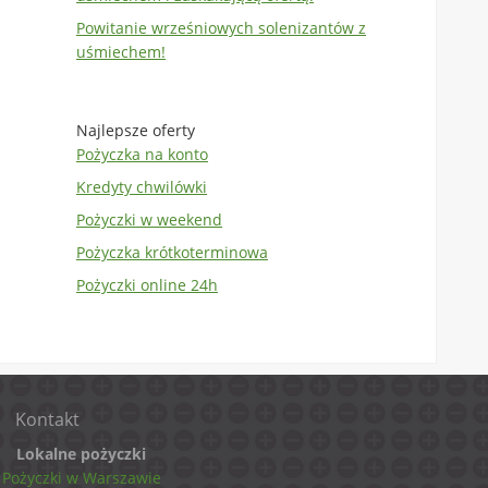
Powitanie wrześniowych solenizantów z
uśmiechem!
Najlepsze oferty
Pożyczka na konto
Kredyty chwilówki
Pożyczki w weekend
Pożyczka krótkoterminowa
Pożyczki online 24h
Kontakt
Lokalne pożyczki
Pożyczki w Warszawie