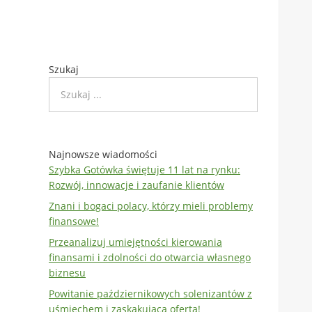
Szukaj
Najnowsze wiadomości
Szybka Gotówka świętuje 11 lat na rynku:
Rozwój, innowacje i zaufanie klientów
Znani i bogaci polacy, którzy mieli problemy
finansowe!
Przeanalizuj umiejętności kierowania
finansami i zdolności do otwarcia własnego
biznesu
Powitanie październikowych solenizantów z
uśmiechem i zaskakującą ofertą!