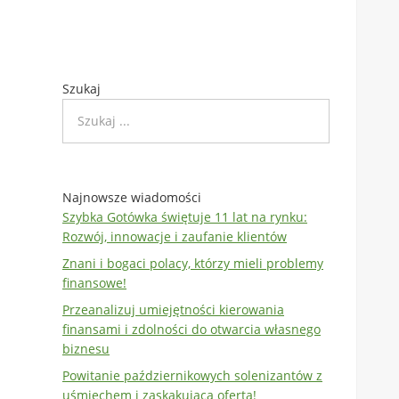
Szukaj
Najnowsze wiadomości
Szybka Gotówka świętuje 11 lat na rynku:
Rozwój, innowacje i zaufanie klientów
Znani i bogaci polacy, którzy mieli problemy
finansowe!
Przeanalizuj umiejętności kierowania
finansami i zdolności do otwarcia własnego
biznesu
Powitanie październikowych solenizantów z
uśmiechem i zaskakującą ofertą!