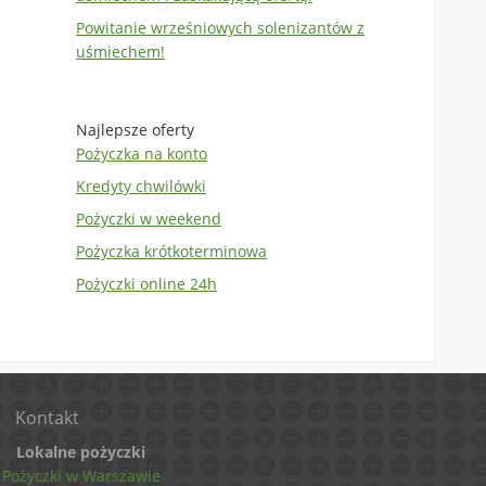
Powitanie wrześniowych solenizantów z
uśmiechem!
Najlepsze oferty
Pożyczka na konto
Kredyty chwilówki
Pożyczki w weekend
Pożyczka krótkoterminowa
Pożyczki online 24h
Kontakt
Lokalne pożyczki
Pożyczki w Warszawie