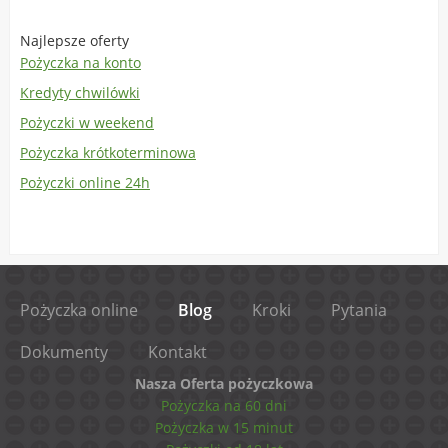
Najlepsze oferty
Pożyczka na konto
Kredyty chwilówki
Pożyczki w weekend
Pożyczka krótkoterminowa
Pożyczki online 24h
Pożyczka online
Blog
Kroki
Pytania
Dokumenty
Kontakt
Nasza Oferta pożyczkowa
Pożyczka na 60 dni
Pożyczka w 15 minut