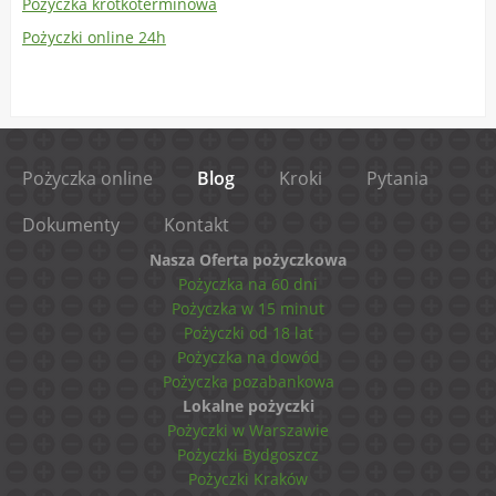
Pożyczka krótkoterminowa
Pożyczki online 24h
Pożyczka online
Blog
Kroki
Pytania
Dokumenty
Kontakt
Nasza Oferta pożyczkowa
Pożyczka na 60 dni
Pożyczka w 15 minut
Pożyczki od 18 lat
Pożyczka na dowód
Pożyczka pozabankowa
Lokalne pożyczki
Pożyczki w Warszawie
Pożyczki Bydgoszcz
Pożyczki Kraków