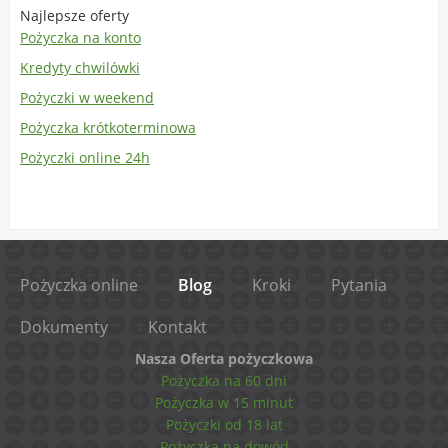
Najlepsze oferty
Pożyczka na konto
Kredyty chwilówki
Pożyczki w weekend
Pożyczka krótkoterminowa
Pożyczki online 24h
Pożyczka online
Blog
Kroki
Pytania
Dokumenty
Kontakt
Nasza Oferta pożyczkowa
Pożyczka na 60 dni
Pożyczka w 15 minut
Pożyczki od 18 lat
Pożyczka na dowód