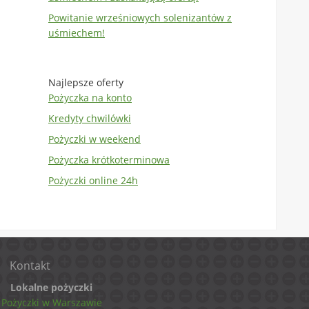
Powitanie wrześniowych solenizantów z
uśmiechem!
Najlepsze oferty
Pożyczka na konto
Kredyty chwilówki
Pożyczki w weekend
Pożyczka krótkoterminowa
Pożyczki online 24h
Kontakt
Lokalne pożyczki
Pożyczki w Warszawie