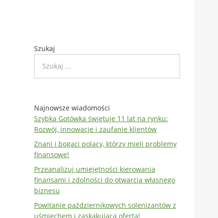
Szukaj
Najnowsze wiadomości
Szybka Gotówka świętuje 11 lat na rynku:
Rozwój, innowacje i zaufanie klientów
Znani i bogaci polacy, którzy mieli problemy
finansowe!
Przeanalizuj umiejętności kierowania
finansami i zdolności do otwarcia własnego
biznesu
Powitanie październikowych solenizantów z
uśmiechem i zaskakującą ofertą!