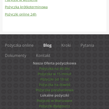
Pożyczka krótkoterminowa
Pożyczki online 24h
Pożyczka online
Blog
Kroki
Pytania
Dokumenty
Kontakt
Nasza Oferta pożyczkowa
Pożyczka na 60 dni
Pożyczka w 15 minut
Pożyczki od 18 lat
Pożyczka na dowód
Pożyczka pozabankowa
Lokalne pożyczki
Pożyczki w Warszawie
Pożyczki Bydgoszcz