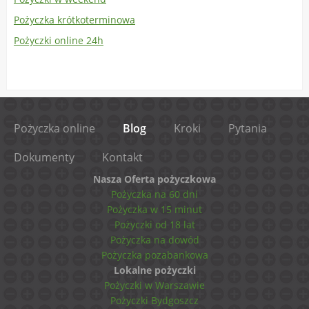
Pożyczka krótkoterminowa
Pożyczki online 24h
Pożyczka online
Blog
Kroki
Pytania
Dokumenty
Kontakt
Nasza Oferta pożyczkowa
Pożyczka na 60 dni
Pożyczka w 15 minut
Pożyczki od 18 lat
Pożyczka na dowód
Pożyczka pozabankowa
Lokalne pożyczki
Pożyczki w Warszawie
Pożyczki Bydgoszcz