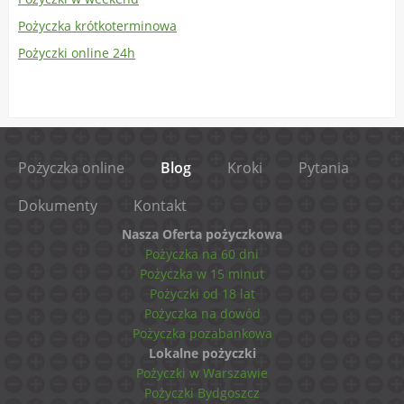
Pożyczka krótkoterminowa
Pożyczki online 24h
Pożyczka online
Blog
Kroki
Pytania
Dokumenty
Kontakt
Nasza Oferta pożyczkowa
Pożyczka na 60 dni
Pożyczka w 15 minut
Pożyczki od 18 lat
Pożyczka na dowód
Pożyczka pozabankowa
Lokalne pożyczki
Pożyczki w Warszawie
Pożyczki Bydgoszcz