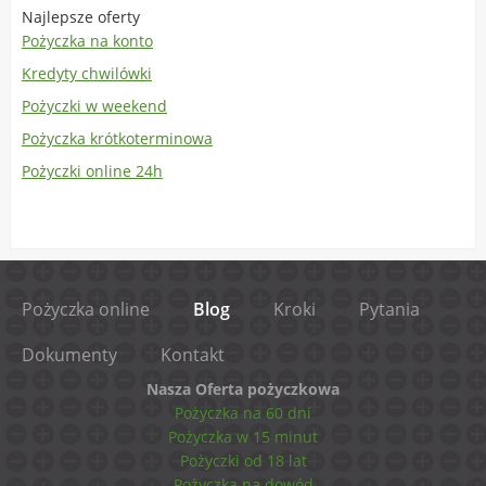
Najlepsze oferty
Pożyczka na konto
Kredyty chwilówki
Pożyczki w weekend
Pożyczka krótkoterminowa
Pożyczki online 24h
Pożyczka online
Blog
Kroki
Pytania
Dokumenty
Kontakt
Nasza Oferta pożyczkowa
Pożyczka na 60 dni
Pożyczka w 15 minut
Pożyczki od 18 lat
Pożyczka na dowód