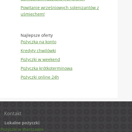
Powitanie wrześniowych solenizantów z
uśmiechem!
Najlepsze oferty
Pożyczka na konto
Kredyty chwilówki
Pożyczki w weekend
Pożyczka krótkoterminowa
Pożyczki online 24h
Kontakt
Lokalne pożyczki
Pożyczki w Warszawie