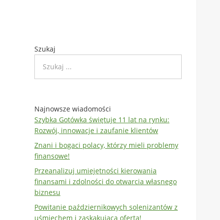
Szukaj
Najnowsze wiadomości
Szybka Gotówka świętuje 11 lat na rynku:
Rozwój, innowacje i zaufanie klientów
Znani i bogaci polacy, którzy mieli problemy
finansowe!
Przeanalizuj umiejętności kierowania
finansami i zdolności do otwarcia własnego
biznesu
Powitanie październikowych solenizantów z
uśmiechem i zaskakującą ofertą!