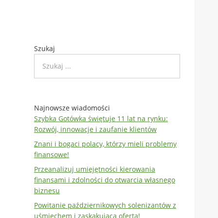
Szukaj
Najnowsze wiadomości
Szybka Gotówka świętuje 11 lat na rynku:
Rozwój, innowacje i zaufanie klientów
Znani i bogaci polacy, którzy mieli problemy
finansowe!
Przeanalizuj umiejętności kierowania
finansami i zdolności do otwarcia własnego
biznesu
Powitanie październikowych solenizantów z
uśmiechem i zaskakującą ofertą!