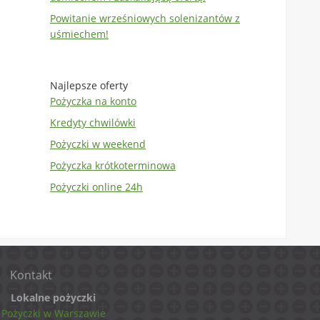
Powitanie wrześniowych solenizantów z
uśmiechem!
Najlepsze oferty
Pożyczka na konto
Kredyty chwilówki
Pożyczki w weekend
Pożyczka krótkoterminowa
Pożyczki online 24h
Kontakt
Lokalne pożyczki
Pożyczki w Warszawie