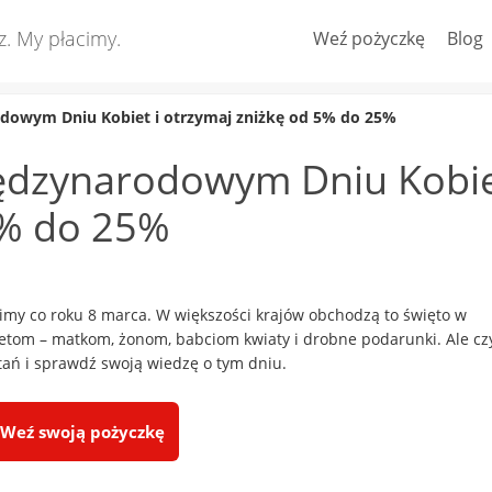
z. My płacimy.
Weź pożyczkę
Blog
odowym Dniu Kobiet i otrzymaj zniżkę od 5% do 25%
iędzynarodowym Dniu Kobi
5% do 25%
imy co roku 8 marca. W większości krajów obchodzą to święto w
tom – matkom, żonom, babciom kwiaty i drobne podarunki. Ale cz
ytań i sprawdź swoją wiedzę o tym dniu.
Weź swoją pożyczkę