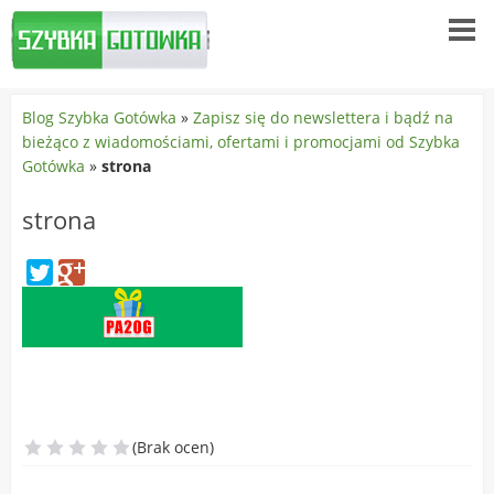
Blog Szybka Gotówka
»
Zapisz się do newslettera i bądź na
bieżąco z wiadomościami, ofertami i promocjami od Szybka
Gotówka
»
strona
strona
(Brak ocen)
1 Gwiazda
2 Gwiazdy
3 Gwiazdy
4 Gwiazdy
5 Gwiazd