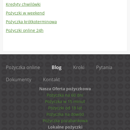
Kredyty chwilówki
Pożyczki w weekend
Pożyczka krótkoterminowa
Pożyczki online 24h
Pożyczka online
Blog
Kroki
Pytania
Dokumenty
Kontakt
Nasza Oferta pożyczkowa
Pożyczka na 60 dni
Pożyczka w 15 minut
Pożyczki od 18 lat
Pożyczka na dowód
Pożyczka pozabankowa
Lokalne pożyczki