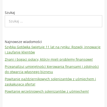
Szukaj
Najnowsze wiadomości
Szybka Gotówka świętuje 11 lat na rynku: Rozwój, innowacje
i zaufanie klientów
Znani i bogaci polacy, którzy mieli problemy finansowe!
Przeanalizuj umiejętności kierowania finansami i zdolności
do otwarcia własnego biznesu
Powitanie październikowych solenizantów z uśmiechem i
zaskakującą ofertą!
Powitanie wrześniowych solenizantów z uśmiechem!