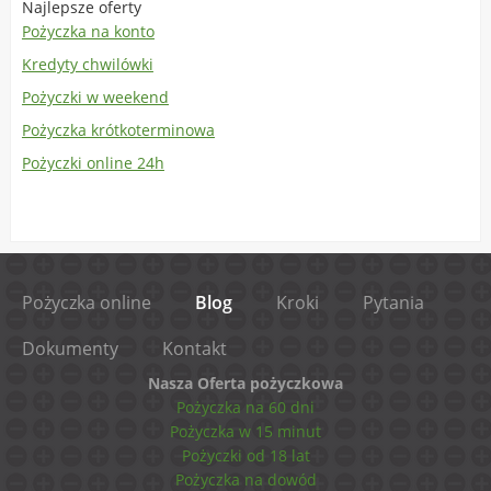
Najlepsze oferty
Pożyczka na konto
Kredyty chwilówki
Pożyczki w weekend
Pożyczka krótkoterminowa
Pożyczki online 24h
Pożyczka online
Blog
Kroki
Pytania
Dokumenty
Kontakt
Nasza Oferta pożyczkowa
Pożyczka na 60 dni
Pożyczka w 15 minut
Pożyczki od 18 lat
Pożyczka na dowód