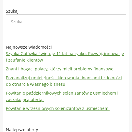
Szukaj
Najnowsze wiadomości
Szybka Gotówka świętuje 11 lat na rynku: Rozwój, innowacje
i zaufanie klientów
Znani i bogaci polacy, którzy mieli problemy finansowe!
Przeanalizuj umiejętności kierowania finansami i zdolności
do otwarcia własnego biznesu
Powitanie październikowych solenizantów z uśmiechem i
zaskakującą ofertą!
Powitanie wrześniowych solenizantów z uśmiechem!
Najlepsze oferty