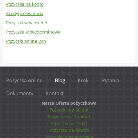
Pożyczka na konto
Kredyty chwilówki
Pożyczki w weekend
Pożyczka krótkoterminowa
Pożyczki online 24h
Pożyczka online
Blog
Kroki
Pytania
Dokumenty
Kontakt
Nasza Oferta pożyczkowa
Pożyczka na 60 dni
Pożyczka w 15 minut
Pożyczki od 18 lat
Pożyczka na dowód
Pożyczka pozabankowa