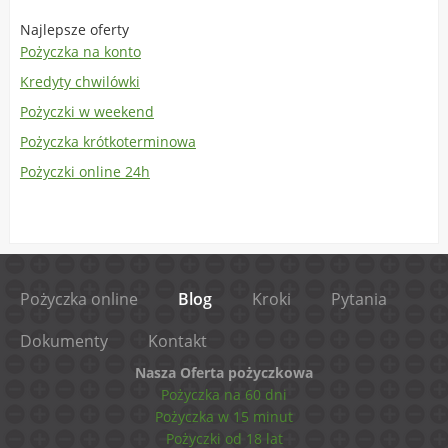
Najlepsze oferty
Pożyczka na konto
Kredyty chwilówki
Pożyczki w weekend
Pożyczka krótkoterminowa
Pożyczki online 24h
Pożyczka online
Blog
Kroki
Pytania
Dokumenty
Kontakt
Nasza Oferta pożyczkowa
Pożyczka na 60 dni
Pożyczka w 15 minut
Pożyczki od 18 lat